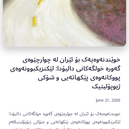
خوێندنەوەیەک بۆ ئێران لە چوارچێوەی
گەورە خولگەکانی دالیۆدا: لێکنزیکبوونەوەی
پووکانەوەی پێکهاتەیی و شۆکی
ژیوپۆلیتیک
June 21, 2026
خویندنەوەیەک بۆ ئێران لە چوارچێوەی گەورە خولگەکانی دالیۆدا:
لێکنزیکبوونەوەی پووکانەوەی پێکهاتەیی و شۆکی ژیۆپۆلیتیکئەم