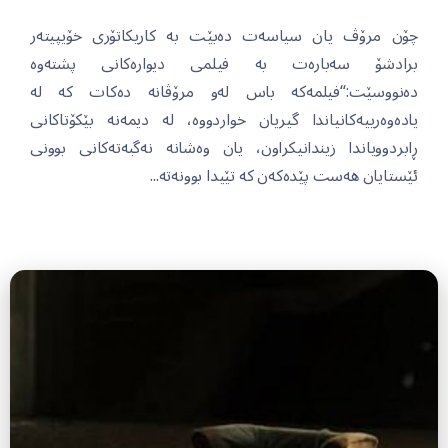
چۆن مرۆڤ یان سیاسەت دەبێت بە کاریکاتۆری خۆیپیتەر
برادشۆ سەبارەت بە فیلمی دیوارەکانی پشتەوە
دەنووسێت:“فیلمەکە باس لەو مرۆڤانە دەکات کە لە
یادەوەرییەکانیاندا گیریان خواردووە، لە دیمەنە بێکۆتاکانی
ڕابردوویاندا زیندانیکراون، یان وەشانە نەگبەتەکانی بوونی
ئێستایان هەست پێدەکەن کە تێیدا بوونەتە...