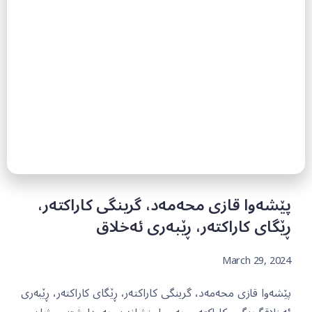
پێشەوا قازی محەمەد، گرینگی کاراکتەر،
ڕێگای کاراکتەر، ڕێبەری ئەخلاق
March 29, 2024
پێشەوا قازی محەمەد، گرینگی کاراکتەر، ڕێگای کاراکتەر، ڕێبەری