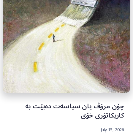
چۆن مرۆڤ یان سیاسەت دەبێت بە
کاریکاتۆری خۆی
July 15, 2026