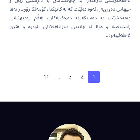
ئەخلاقگرینگی کاراکتەر، بە چاوخشاندن بە داڕشتنی ژیان و
جیهانی دەوروبەر، ئەوە دەڵێت کە لە کاتێکدا، کۆمەڵگا زۆرجار بەها
دەبەخشێت بە دەستکەوتە دەرەکییەکان، بەڵام وەدیهێنانی
ڕاستەقینە و مانا لە چاندنی فەزیلەتەکانی ناوەوە و هێزی
ئەخلاقییەوە...
11
…
3
2
1