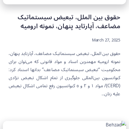
حقوق بین الملل، تبعیض سیستماتیک
مضاعف، آپارتاید پنهان، نمونە ارومیە
March 27, 2025
حقوق بین الملل، تبعیض سیستماتیک مضاعف، آپارتاید پنهان،
نمونە ارومیە مهمترین اسناد و مواد قانونی که می‌توان برای
محکومیت “تبعیض سیستماتیک مضاعف” بدانها استناد کرد:
کنوانسیون بین‌المللی جلوگیری از تمام اشکال تبعیض نژادی
(CERD)/ مواد ۱ و ۲ و ٥ کنوانسیون رفع تمامی اشکال تبعیض
علیه زنان...