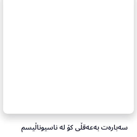
سەبارەت بەعەقڵی کۆ لە ناسیوناڵیسم