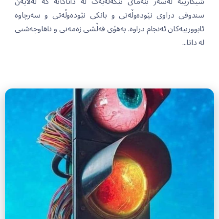
شیکارییە لەسەر بنەمای تێکەڵەیەک لە داتاکانە کە لەلایەن
سندوقی دراوی نێودەوڵەتی و بانکی نێودەوڵەتی و سەرچاوە
ئابوورییەکان ئەنجام دراوە. بەهۆی قەڵشی زەمەنی و ناهاوچەشنی
لە داتا...