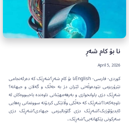
نا بۆ کام شەڕ
April 5, 2026
کوردی- فارسی- Englishنا بۆ کام شەڕ؟شەڕێک کە دەرئەنجامی
تێرۆریزمی نێودەوڵەتی ئێران دژ بە خەڵک و گەلان و جیهانە؟
شەڕێک دژی پاوانخوازی و بەرهەمهێنانی ناوەندە یاخیبووەکان لە
ناوچەکەدا؟شەڕێک کە خەڵکی وڵاتێکی کردۆتە سووتمانی ڕەهایی
ئایدیۆلۆژیک؟شەڕێک دژی گلۆبالیزمی جیهادی؟شەڕێک دژی
سەرکوتی پێکهاتەیی؟شەڕێک...