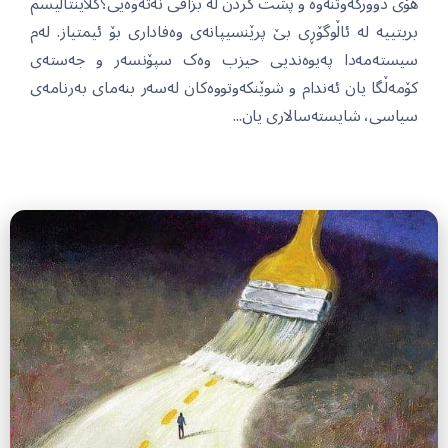
هۆی دوورکەوتنەوە و پشت کردن لە بزافی نەتەوەیی؟کلاینتالیسم
بریتییە لە ئاڵوگۆڕی بێ پرێنسیپانەی وەفاداری بۆ ئیمتیاز. لەم
سیستەمەدا پەیوەندیی حیزب وەک سپۆنسەر و جەستەی
کۆمەڵگا یان ئەندام و شوێنکەوتووەکان لەسەر بنەمای بەرنامەی
سیاسی، شایستەسالاری یان...