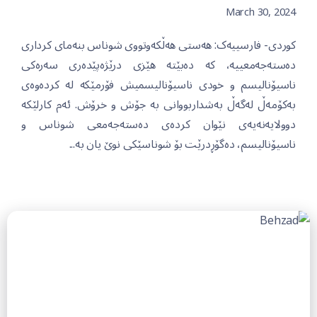
March 30, 2024
کوردی- فارسییەک: هەستی هەڵکەوتووی شوناس بنەمای کرداری
دەستەجەمعییە، کە دەبێتە هێزی درێژەپێدەری سەرەکی
ناسیۆنالیسم و خودی ناسیۆنالیسمیش فۆرمێکە لە کردەوەی
بەکۆمەڵ لەگەڵ بەشداربووانی بە جۆش و خرۆش. ئەم کارلێکە
دوولایەنەیەی نێوان کردەی دەستەجەمعی شوناس و
ناسیۆنالیسم، دەگۆڕدرێت بۆ شوناسێکی نوێ یان بە...