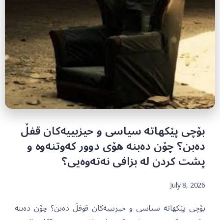
بۆچی پێکهاتە سیاسی و حیزبییەکان قفڵ
دەبن؟ چۆن دەبنە هۆی دوور کەوتنەوە و
پشت کردن لە بزافی نەتەوەیی؟
July 8, 2026
بۆچی پێکهاتە سیاسی و حیزبییەکان قوفڵ دەبن؟ چۆن دەبنە