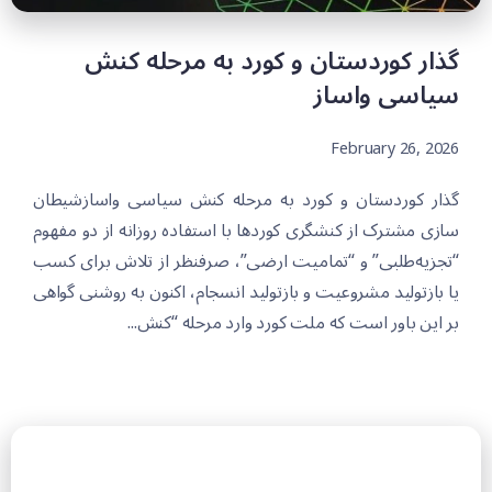
گذار کوردستان و کورد بە مرحلە کنش
سیاسی واساز
February 26, 2026
گذار کوردستان و کورد بە مرحلە کنش سیاسی واسازشیطان
سازی مشترک از کنشگری کوردها با استفادە روزانە از دو مفهوم
“تجزیەطلبی” و “تمامیت ارضی”، صرفنظر از تلاش برای کسب
یا بازتولید مشروعیت و بازتولید انسجام، اکنون بە روشنی گواهی
بر این باور است کە ملت کورد وارد مرحلە “کنش...