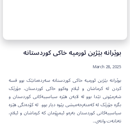
بوێرانە بێژین ئورمیە خاکی کوردستانە
March 28, 2025
بوێرانە بێژین ئورمیە خاکی کوردستانە سەردەمانێک بوو قسە
کردن لە کرماشان و ئیلام وەکوو خاکی کوردستان، جۆرێک
شەرمێونی تێدا بوو لە لایەن هێزە سیاسییەکانی کوردستان و
بگرە جۆرێک لە کەمتەرخەمیشی پێوە دیار بوو. لە کۆدەنگی هێزە
سیاسییەکانی کوردستان بەرەو ئیمڕۆمان کە کرماشان و ئیلام،
تەنانەت وانەی...