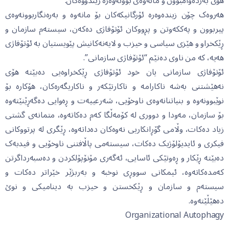
هۆی بەردەوامبوون و مانەوەی بوونەوەرە زیندووەکان.
هەروەک چۆن زیندەوەرە ئۆرگانیکەکان بۆ مانەوە و بەرەنگاربوونەوەی
پیربوون و پەککەوتن و پڕووکان ئۆتۆفاژی دەکەن، سیستەم سازمان و
ڕێکخراو و هێزی سیاسی و حیزب و لایەنەکانیش پێویستیان بە ئۆتۆفاژی
هەیە، کە من ناوی دەنێم “ئۆتۆفاژی سازمانی”.
ئۆتۆفاژی سازمانی یان خود ئۆتۆفاژی ڕێکخراوەیی دەبێتە هۆی
نەهێشتنی بەشە ناکارامە و ناکارتێکەر و ناکاریگەرەکان، هۆکارە بۆ
نوێبوونەوە و بنیاتنانەوەی ناوخۆیی، شەرعییەت و ڕەوایی دەگەڕێنێتەوە
بۆ سازمان، مەودا و دووری لە کۆمەڵگا کەم دەکاتەوە، متمانەی گشتی
زیاد دەکات، وڵامی گۆڕانکاریی نەوەکان دەداتەوە، ڕێگری لە پرتووکانی
فیکری و ئایدیۆلۆژیک دەکات، سیستەمی پاڵافتنی ناوخۆیی و فیدبەک
دەبێتە ڕێکار و ڕەوتێکی ئاسایی، ئەگەری مۆنۆپۆلکردن و دەسبەرداگرتن
کەمدەکاتەوە، ئیمکانی سووڕی نوخبە و بەربژێر خێراتر دەکات و
سیستەم و سازمان و ڕێکخستن و حیزب بە دینامیکی و نوێ
دەهێڵێتەوە.
Organizational Autophagy