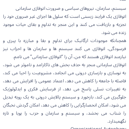
—-
سیستم، سازمان، نیروهای سیاسی و ضرورت اتوفاژی سازمانی
اتوفاژی یک فرایند زیستی است کە سلول ها اجزای غیر ضروری خود را
تجزیە و بازیافت می کنند و این منجر بە تداوم و بقای حیات موجود
زندە می شود.
همچنانکە موجودات ارگانیک برای تداوم و بقا و مبارزە با پیری و
فرسودگی، اتوفاژی می کنند سیستم ها و سازمان ها و احزاب نیز
نیازمند اتوفاژی هستند کە من، آن را “اتوفاژی سازمانی” می نامم.
اتوفاژی سازمانی منجر بە حذف بخش های ناکارامد و ناموثر می شود،
بە نوسازی و بازسازی درونی می انجامد، مشروعیت را احیا می کند،
فاصلە با جامعە را کاهش می دهد، اعتماد عمومی را افزایش می دهد،
بە تغییرات نسلی پاسخ می دهد، از فرسایش فکری و ایدئولوژیک
جلوگیری می کند، بازخورد و سیستم پالایش درونی بە یک رویە تبدیل
می شود، امکان انحصارگرایی را کاهش می دهد، امکان گردش نخبگان
را شتاب می بخشد، و سیستم و سازمان و حزب را پویا و تازە
نگهمیدارد.