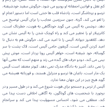
کم عقل و قوانین احمقانە او روبرو می شود، خرگوش سفید خودشیفتە،
ترسو و پرخاشگر است، پادشاه قلب ها خنثی است اما دستور اعدام او
را لغو می کند، گربە، جنون سرزمین عجایب را برای آلیس توضیح می
دهد، دوشس بە آلیس می گوید خودآگاهی بە هویت، خطرناک است،
کاترپیلار او را تحقیر می کند و راە کوچک شدن را بە آلیس نشان می
دهد، کلاهدوز دیوانە، آلیس را نا امید می کند، خرگوش هم بە دنبال نا
امید کردن آلیس است، گریفون حامی آلیس است، لاک پشت با سر
گوسالە، خود شیفتە است، خواهر آلیس رویا پرداز است، موش پیش
بینی می کند، دودو حرف های گندە می زند و متهم است کە معنی آنها
را نمی داند، آشپز بە دادگاە مدرک نمی دهد، کبوتر معتقد است آلیس
یک مار است، باغبان ها ترسو و متزلزل هستند، و قورباغە همیشە می
گوید هیچ چیز در این جهان معنا ندارد.
آلیس از ترس و جستجو برای هویت شروع می کند و در طول مسیر و در
برخورد با شخصیت های گوناگون، بە آگاهی اخلاقی دست پیدا می
کند، منطقی می شود، احساس مسوولیت پیدا می کند و سرانجام
هویت حقیقی خود را کشف می کند.