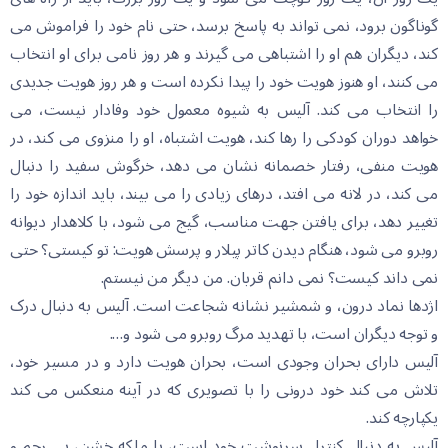
گوناگون برود، نمی تواند بە پاسخ برسد، حتی نام خود را فراموش می
کند، دیگران هم او را اشتباهی می گیرند و هر روز نامی برای او انتخاب
می کنند، او هنوز هویت خود را پیدا نکردە است و هر روز هویت جدیدی
را انتخاب می کند. آلیس بە شیوە معمول خود وفادار نیست، می
خواهد دوران کودکی را رها کند، هویت اشتباە، او را منزوی می کند، در
هویت منفی، رفتار خصمانە نشان می دهد، خرگوش سفید را دنبال
می کند، در لانە می افتد، درهای زیادی را می بیند، باید اندازە خود را
تغییر دهد، برای یافتن جهت مناسب، گیج می شود، با کلاهدار دیوانە
روبرو می شود، هنگام دیدن کاتر پیلار و پرسش هویت: تو کیستی؟ حتی
نمی داند کیست؟ نمی دانم قربان. من دیگر من نیستم.
اژدها نماد درون، و شمشیر نشانە شجاعت است. آلیس بە دنبال درک
و توجە دیگران است، با تهدید مرگ روبرو می شود و….
آلیس دارای بحران وجودی است، بحران هویت دارد و در مسیر خود،
تلاش می کند خود درونی را با تصویری کە در آینە منعکس می کند
یکپارچە کند.
آلیس بە دنبال کنترل سرنوشت خود است، با ملکە خشن، بی رحم و