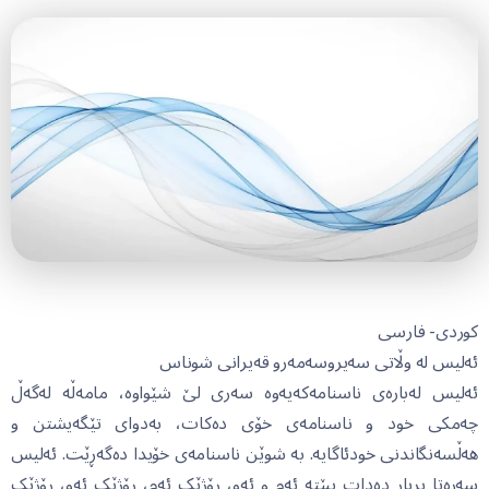
کوردی- فارسی
ئەلیس لە وڵاتی سەیروسەمەرو قەیرانی شوناس
ئەلیس لەبارەی ناسنامەکەیەوە سەری لێ شێواوە، مامەڵە لەگەڵ
چەمکی خود و ناسنامەی خۆی دەکات، بەدوای تێگەیشتن و
هەڵسەنگاندنی خودئاگایە. بە شوێن ناسنامەی خۆیدا دەگەڕێت. ئەلیس
سەرەتا بڕیار دەدات ببێتە ئەم و ئەو، ڕۆژێک ئەم، ڕۆژێک ئەو، ڕۆژێک