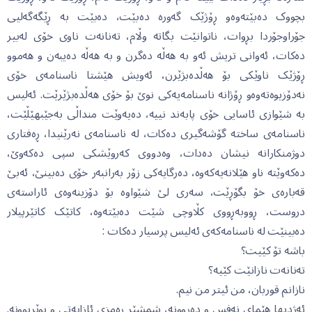
بچووک دەبێتەوەو ڕۆژێک گەورە دەبێت، دەبێت بە ڕێگەگەلیی
جۆراوجۆردا بڕوات، ناتوانێت بگاتە وڵام، تەنانەت ناوی خۆی لەبیر
دەکات، ئەوانی تریش ئەو بە هەڵە دەگرن و بە هەڵە دەیبەن و هەموو
ڕۆژێک ناوێکی بۆ هەڵدەبژێرن، ئەویش هێشتا ناسنامەی خۆی
نەدۆزیوەتەوەو ڕۆژانە ناسنامەیەکی نوێ بۆ خۆی هەڵدەبژێرێت. ئەلیس
بە شێوازی ئاسایی خۆی پابەند نییە، دەیەوێت منداڵی بەجێبهێڵێت،
ناسنامەی ساختە گۆشەگیری دەکات، لە ناسنامەی نەرێنیدا، ڕەفتاری
دوژمنکارانە نیشان دەدات، وەدووی کەروێشکی سپی دەکەوێ،
دەکەوێتە ناو هێلانەیەکەوە، دەرگایەکی زۆر بەرانبەر خۆی دەبینێ، ئەبێ
قەبارەی خۆ بگۆڕێت، سەری لێ شێواوە بۆ دۆزینەوەی ئاراستەی
دروست، ڕووبەڕووی کڵاوچی شێت دەبێتەوە، کاتێک کاتێرپیلار
دەبینێت لە ناسنامەکەی ئەلیس پرسیار دەکات :
باشە تۆ کێیت؟
تەنانەت نازانێت کێیە؟
نازانم قوربان، من ئیتر من نیم.
ئەژدیها هێمای نەفس و دەروونە، شمشێر ڕەمزی ئازایەتی و بوێربوونە.