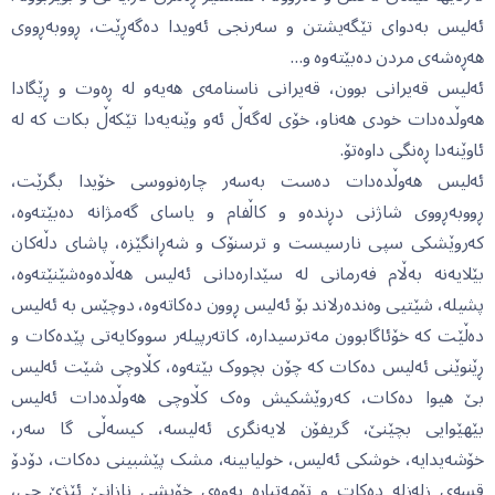
ئەلیس بەدوای تێگەیشتن و سەرنجی ئەویدا دەگەڕێت، ڕووبەڕووی
هەڕەشەی مردن دەبێتەوە و…
ئەلیس قەیرانی بوون، قەیرانی ناسنامەی هەیەو لە ڕەوت و ڕێگادا
هەوڵدەدات خودی هەناو، خۆی لەگەڵ ئەو وێنەیەدا تێکەڵ بکات کە لە
ئاوێنەدا ڕەنگی داوەتۆ.
ئەلیس هەوڵدەدات دەست بەسەر چارەنووسی خۆیدا بگرێت،
ڕووبەڕووی شاژنی دڕندەو و کاڵفام و یاسای گەمژانە دەبێتەوە،
کەروێشکی سپی نارسیست و ترسنۆک و شەڕانگێزە، پاشای دڵەکان
بێلایەنە بەڵام فەرمانی لە سێدارەدانی ئەلیس هەڵدەوەشێنێتەوە،
پشیلە، شێتیی وەندەرلاند بۆ ئەلیس ڕوون دەکاتەوە، دوچێس بە ئەلیس
دەڵێت کە خۆئاگابوون مەترسیدارە، کاتەرپیلەر سووکایەتی پێدەکات و
ڕێنوێنی ئەلیس دەکات کە چۆن بچووک بێتەوە، کڵاوچی شێت ئەلیس
بێ هیوا دەکات، کەروێشکیش وەک کڵاوچی هەوڵدەدات ئەلیس
بێهێوایی بچێنێ، گریفۆن لایەنگری ئەلیسە، کیسەڵی گا سەر،
خۆشەیدایە، خوشکی ئەلیس، خولیابینە، مشک پێشبینی دەکات، دۆدۆ
قسەی زلەزلە دەکات و تۆمەتبارە بەوەی خۆیشی نازانێ ئێژێ چی،