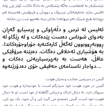
چێشتلێنەر بە ئەنقەست بەڵگە پێشکەش بە دادگا ناکات، کۆتر پێی وایە
ئەلیس مارە، باخەوانەکان ترسنۆک و دوودڵن و قربۆقیش هەمیشە لەو
بڕوادایە هیچ شتێک لەم جیهانەدا مانای نییە، هەموو شت بێ مانایە.
ئەلیس لە ترس و دڵەڕاوکی و پرسیارو گەڕان
بەدوای شوناس دەست پێدەکات و لە ڕێگاو لە
ڕووبەڕووبوون لەگەڵ کارەکتەرە جۆراوجۆرەکاندا،
بە هۆشیاری ئەخلاقی دەگات، دەبێتە مرۆڤێکی
عاقڵ، هەست بە بەرپرسیاریەتی دەکات و
دواجار ناسنامەی حەقیقی خۆی دەدۆزێتەوە….
آلیس در سرزمین عجایب و بحران هویت
آلیس در مورد هویت خود سردرگم است، با خودپندارە و هویت خود
سروکار دارد، بە دنبال ادراک و ارزیابی آگاهانە از خود است. او بە دنبال
هویت خود است. آلیس تصمیم می گیرد این و آن شود، یک روز این،
یک روز آن، یک روز کوچک می شود و یک روز بزرگ، باید از راه های