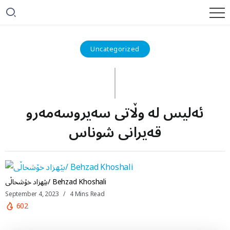
Uncategorized
ئەلیس لە وڵاتی سەیروسەمەرو
قەیرانی شوناس
بێهزاد خۆشحاڵی/ Behzad Khoshali
September 4, 2023
4 Mins Read
602