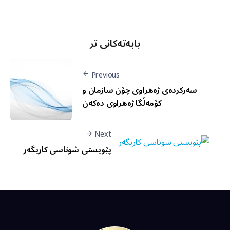
بابەتەکانی تر
Previous
سەرکردەی ژەهراوی چۆن سازمان و
کۆمەڵگا ژەهراوی دەکەن
Next
پێویستی شوناسی کاریگەر