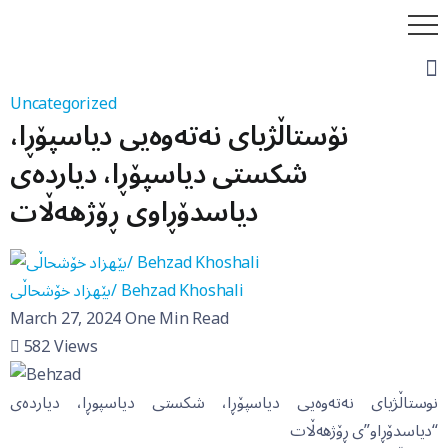
Uncategorized
نۆستاڵژیای نەتەوەیی دیاسپۆڕا،
شکستی دیاسپۆڕا، دیاردەی
دیاسدۆڕاوی ڕۆژهەڵات
بێهزاد خۆشحاڵی/ Behzad Khoshali
March 27, 2024
One Min Read
582
Views
نوستاڵژیای نەتەوەیی دیاسپۆڕا، شکستی دیاسپوڕا، دیاردەی
“دیاسدۆڕاو”ی ڕۆژهەڵات