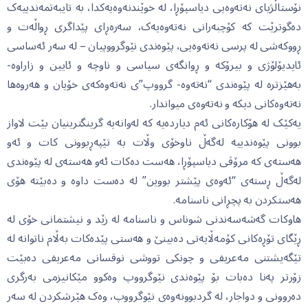
نۆستاڵژیای نەتەوەیی دیاسپۆڕا، لە خوێندنەوەیەکدا، بە تایبەتمەندییەک
دەگوترێت کە کۆچبەرانی نەتەوەیەک، سەرەڕای پێداگری ڕواڵەت و
ڕووکەشی لە پرسی نەتەوەیی، پێوەندی نێوگرووپیان – لە سەر ئەساسی
ئایدیۆلۆژی و بیرۆکە و ڕوانگەی سیاسی و ناوچە و ئایین و زاراوە-
بەهێزترە لە پێوەندی “نەتەوە- گرووپ”ی نەتەوەکەی خۆیان و هەروەها
نەتەوەکانی دیکە و نەتەوەی میواندار.
یەکێک لە هۆکارەکانی ئەم دیاردەیە کە لەوانەیە گرینگترینیان بێت لاواز
بوونی پێوەندییە لەگەڵ ناوخۆی وڵات بە تێپەڕبوونی کات و ئەو
هەستەی کە مرۆڤی دیاسپۆڕا، هەست دەکات ئەو هەستەی لە پێوەندی
لەگەڵ ڕستەی “ئەوەی پێشتر بووین” لە دەست داوە و دەبێتە هۆی
هەستکردن بە پچڕانی ناسنامە.
هاوکات گەشەسەندنی شوناس و ناسنامە لە زێد و نیشتمانی خۆی لە
ڕێگای تۆڕەکانی کۆمەڵایەتی دەبینێ و هەستی پێدەکات بەڵام ناتوانە لە
تێگەیشتنی مەعریفی و چونکی تووشی نوقسانی مەعریفی دەبێت
زۆرتر پەنا دەبات بۆ پێوەندی نێوگرووپ وەکوو مێکانیزمی بەرگری
دەروونی و دواجار، لە گردبوونەوەی نێوگرووپ، وەک هێرشکردن لە سەر