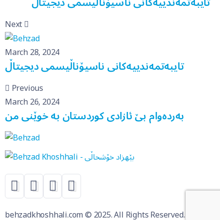
تایبەتمەندییەکانی ناسیۆناڵیسمی دیجیتاڵ
Next
March 28, 2024
تایبەتمەندییەکانی ناسیۆناڵیسمی دیجیتاڵ
Previous
March 26, 2024
بەردەوام بێ ئازادی کوردستان بە خوێنی من
behzadkhoshhali.com © 2025. All Rights Reserved.