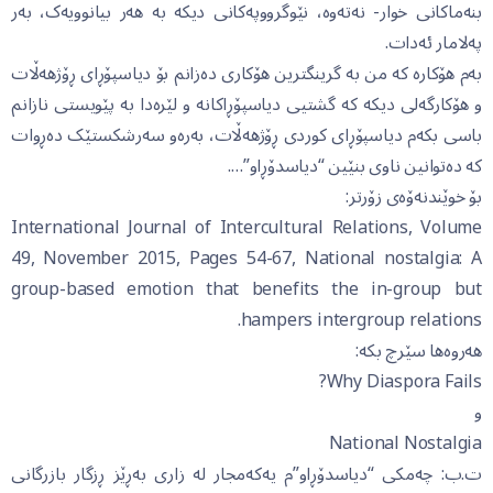
بنەماکانی خوار- نەتەوە، نێوگرووپەکانی دیکە بە هەر بیانوویەک، بەر
پەلامار ئەدات.
بەم هۆکارە کە من بە گرینگترین هۆکاری دەزانم بۆ دیاسپۆڕای ڕۆژهەڵات
و هۆکارگەلی دیکە کە گشتیی دیاسپۆڕاکانە و لێرەدا بە پێویستی نازانم
باسی بکەم دیاسپۆڕای کوردی ڕۆژهەڵات، بەرەو سەرشکستێک دەڕوات
کە دەتوانین ناوی بنێین “دیاسدۆڕاو”….
بۆ خوێندنەۆەی زۆرتر:
International Journal of Intercultural Relations, Volume
49, November 2015, Pages 54-67, National nostalgia: A
group-based emotion that benefits the in-group but
hampers intergroup relations.
هەروەها سێرچ بکە:
Why Diaspora Fails?
و
National Nostalgia
ت.ب: چەمکی “دیاسدۆڕاو”م یەکەمجار لە زاری بەڕێز ڕزگار بازرگانی