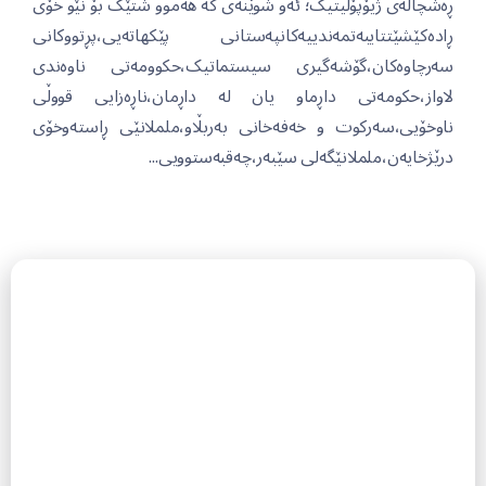
ڕەشچاڵەی ژیۆپۆلیتیک؛ ئەو شوێنەی کە هەموو شتێک بۆ نێو خۆی
ڕادەکێشێتتایبەتمەندییەکانپەستانی پێکهاتەیی،پڕتووکانی
سەرچاوەکان،گۆشەگیری سیستماتیک،حکوومەتی ناوەندی
لاواز،حکومەتی داڕماو یان لە داڕمان،ناڕەزایی قووڵی
ناوخۆیی،سەرکوت و خەفەخانی بەربڵاو،ململانێی ڕاستەوخۆی
درێژخایەن،ململانێگەلی سێبەر،چەقبەستوویی...