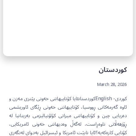
کوردستان
March 28, 2026
کوردی- Englishکوردستانئایا کۆتاییهاتنی خەونی پێتری مەزن و
ئاوە گەرمەکانی ڕووسیا، کۆتاییهاتنی خەونی ڕێگای ئاوریشمی
دەریایی چین و کۆتاییهاتنی میراتی کۆلۆنیالیزمی بەریتانیا لە
ڕۆژهەڵاتی ناوەڕاست، لەگەڵ وەدیهاتنی خەونی ئامریکایی،
کۆتایی کارەکەیە؟ئایا نابێت ئامریکا و ئیسرائیل بەدوای لەنگەری